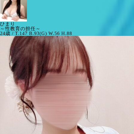
ひまり
～性教育の担任～
24歳 / T.147 B.93(G) W.56 H.88