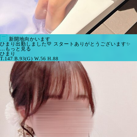
新開地向かいます
ひまり出勤しました💛 スタートありがとうございます✨
…もっと見る
ひまり
T.147 B.93(G) W.56 H.88