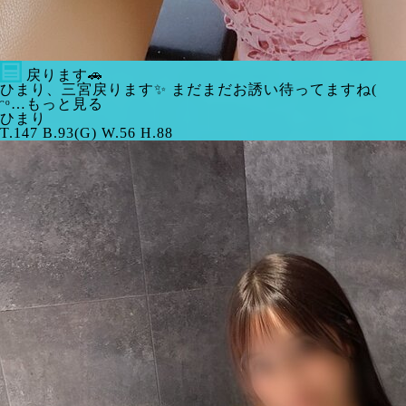
戻ります🚗
ひまり、三宮戻ります✨ まだまだお誘い待ってますね(
ᵔᵒ…もっと見る
ひまり
T.147 B.93(G) W.56 H.88