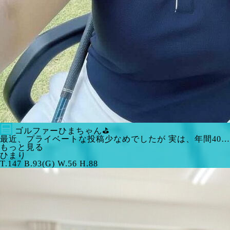
ゴルファーひまちゃん⛳️
最近、プライベートな投稿少なめでしたが 実は、年間40…
もっと見る
ひまり
T.147 B.93(G) W.56 H.88