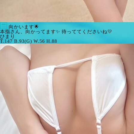
向かいます🌟
本指さん、向かってます✨ 待っててくださいね💛
ひまり
T.147 B.93(G) W.56 H.88