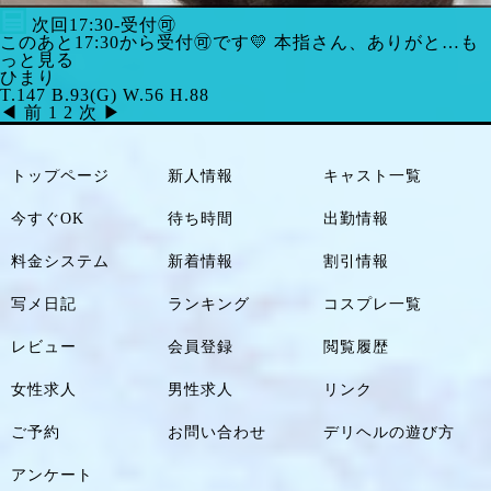
次回17:30-受付🉑
このあと17:30から受付🉑です💛 本指さん、ありがと…も
っと見る
ひまり
T.147 B.93(G) W.56 H.88
◀ 前
1
2
次 ▶
トップページ
新人情報
キャスト一覧
今すぐOK
待ち時間
出勤情報
料金システム
新着情報
割引情報
写メ日記
ランキング
コスプレ一覧
レビュー
会員登録
閲覧履歴
女性求人
男性求人
リンク
ご予約
お問い合わせ
デリヘルの遊び方
アンケート