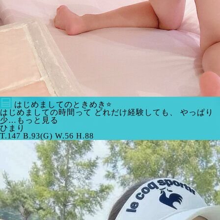
はじめましてのときめき⭐️
はじめましての時間って どれだけ経験しても、 やっぱり
少…もっと見る
ひまり
T.147 B.93(G) W.56 H.88