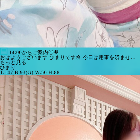
14:00からご案内🉑🧡
おはようございます ひまりです🌼 今日は用事を済ませ…
もっと見る
ひまり
T.147 B.93(G) W.56 H.88