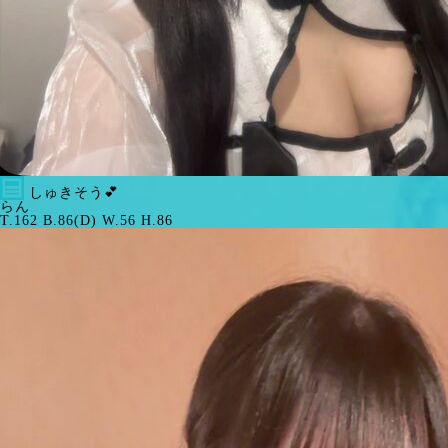
しゅきそう💕︎
らん
T.162 B.86(D) W.56 H.86