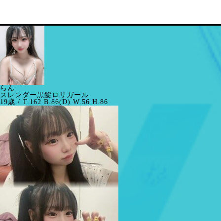
らん
スレンダー黒髪ロリガール
19歳 / T.162 B.86(D) W.56 H.86