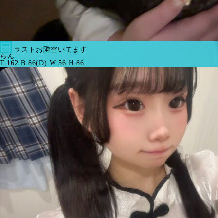
ラストお隣空いてます
らん
T.162 B.86(D) W.56 H.86