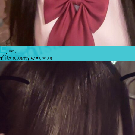
🚗³₃
らん
T.162 B.86(D) W.56 H.86