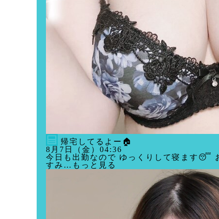
帰宅してるよー🏠
8月7日（金）04:36
今日も出勤なので ゆっくりして寝ます😴 
すみ…もっと見る