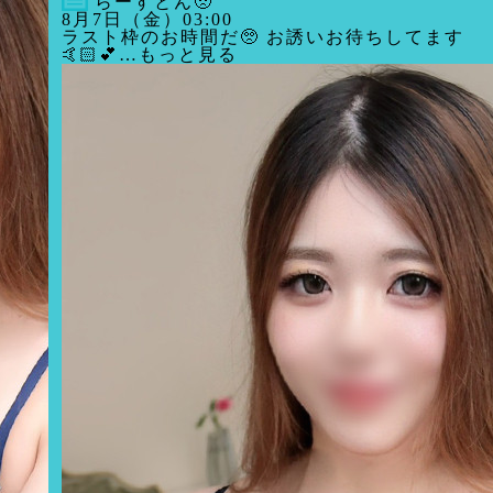
らーすとん🥺
8月7日（金）03:00
ラスト枠のお時間だ🥺 お誘いお待ちしてます
🤙🏻‪︎💕︎…もっと見る