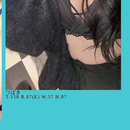
つばき
T.158 B.87(E) W.57 H.87