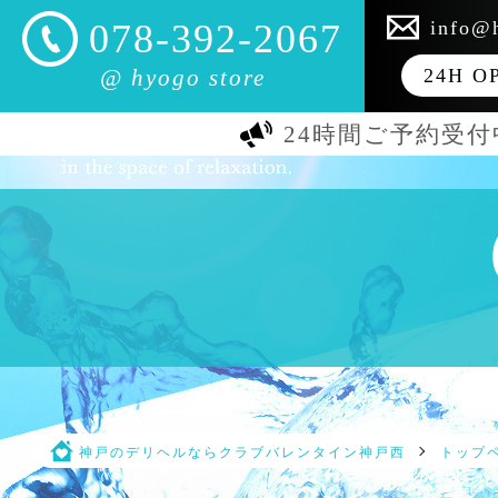
info@h
078-392-2067
@ hyogo store
24H O
24時間ご予約受付
神戸のデリヘルならクラブバレンタイン神戸西
トップ