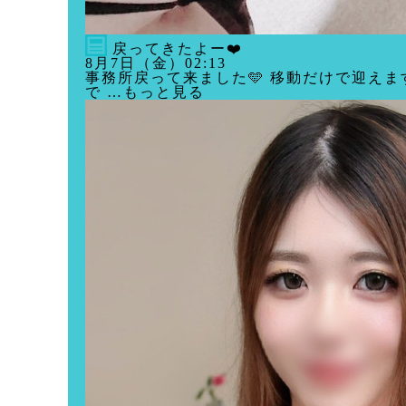
戻ってきたよー❤️
8月7日（金）02:13
事務所戻って来ました🩵 移動だけで迎えま
で …もっと見る